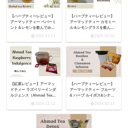
【ハーブティーレビュー】
【ハーブティーレビュー】
アーマッドティー ペパーミ
アーマッドティー カモミー
ント＆レモンを飲んでみた
ル＆レモングラスを飲んで
(Ahmad Tea/Peppermint &
みた (Ahmad
2025.03.21
2025.02.02
Lemon）
Tea/Camomile &
Lemongrass Infusion)
【紅茶レビュー】アーマッ
【ハーブティーレビュー】
ドティー ラズベリーインダ
アーマッドティー フルーツ
ルジェンス（Ahmad Tea
& ハーブ ルイボス&シナモ
Raspberry Indulgence）を
ンを飲んでみた (Ahmad
2024.11.12
2024.03.11
飲んでみた ラズベリーのジ
Tea/Rooibos & Cinnamon
ューシーな香りが魅力のお
Infusion)
茶！