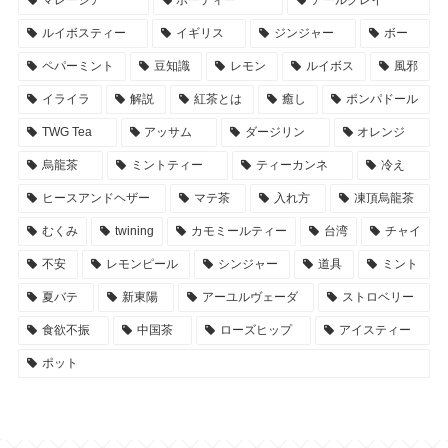
ルイボスティー
イギリス
ジンジャー
ボー
ペパーミント
豆知識
レモン
ルイボス
風邪
イライラ
解説
紅茶とは
癒し
ポンパドール
TWG Tea
アッサム
ダージリン
オレンジ
烏龍茶
ミントティー
ティーカンネ
冷え
ヒースアンドヘザー
マテ茶
入れ方
凍頂烏龍茶
むくみ
twining
カモミールティー
台湾
チャイ
不安
レモンピール
シンジャー
道具
ミント
夏バテ
新東陽
アーユルヴェーダ
ストロベリー
食欲不振
中国茶
ローズヒップ
アイスティー
ポット