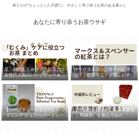
体と心の“ちょっとした不調”に、やさしく寄り添うお茶のある暮らし
あなたに寄り添うお茶ウサギ
足・顔のむくみケアに役立つ！
マークス＆スペンサーの紅茶と
女性に人気のハーブティー＆健
は？｜紅茶マニアが選ぶおすす
康茶まとめ
めTOP5
【ハーブティーレビュー】トワ
【中国茶レビュー】鳳凰単叢茶
イニング ピュアペパーミント
（鸭屎香）を飲んでみた 「ア
ティーを飲んでみた
ヒルの糞の香り」のお茶とは⁉
（TWININGS/Pure Peppermint
Infusion Tea Bags）