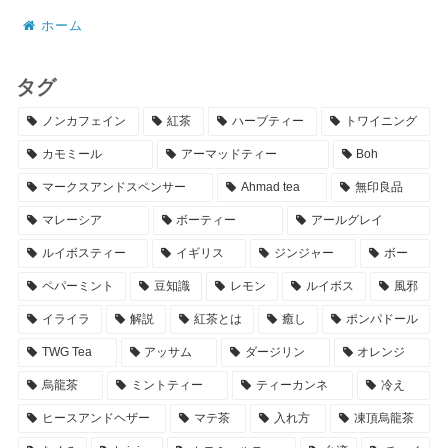
ホーム
タグ
ノンカフェイン
紅茶
ハーブティー
トワイニング
カモミール
アーマッドティー
Boh
マークスアンドスペンサー
Ahmad tea
無印良品
マレーシア
ボーティー
アールグレイ
ルイボスティー
イギリス
ジンジャー
ボー
ペパーミント
豆知識
レモン
ルイボス
風邪
イライラ
解説
紅茶とは
癒し
ポンパドール
TWG Tea
アッサム
ダージリン
オレンジ
烏龍茶
ミントティー
ティーカンネ
冷え
ヒースアンドヘザー
マテ茶
入れ方
凍頂烏龍茶