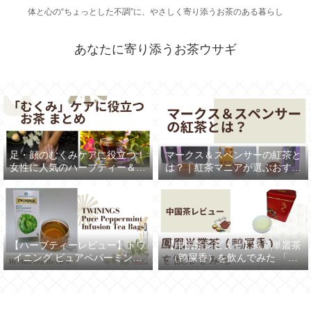
体と心の“ちょっとした不調”に、やさしく寄り添うお茶のある暮らし
あなたに寄り添うお茶ウサギ
足・顔のむくみケアに役立つ！
マークス＆スペンサーの紅茶と
女性に人気のハーブティー＆健
は？｜紅茶マニアが選ぶおすす
康茶まとめ
めTOP5
【ハーブティーレビュー】トワ
【中国茶レビュー】鳳凰単叢茶
イニング ピュアペパーミント
（鸭屎香）を飲んでみた 「ア
ティーを飲んでみた
ヒルの糞の香り」のお茶とは⁉
（TWININGS/Pure Peppermint
Infusion Tea Bags）